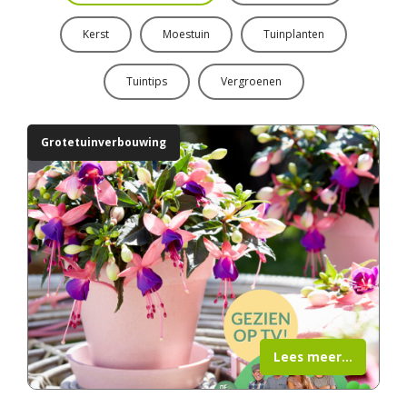
Kerst
Moestuin
Tuinplanten
Tuintips
Vergroenen
Grotetuinverbouwing
Lees meer...