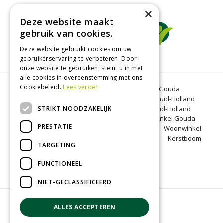
×
Deze website maakt
gebruik van cookies.
Deze website gebruikt cookies om uw
gebruikerservaring te verbeteren. Door
onze website te gebruiken, stemt u in met
alle cookies in overeenstemming met ons
Cookiebeleid.
Lees verder
Tuincentrum Gouda
Tuinmeubelen Gouda
Dierenwinkel Bergambacht
Graszoden Zuid-Holland
STRIKT NOODZAKELIJK
Kinderboerderij Gouda
Tuincentrum Zuid-Holland
Oranjeband zaden
Honkoop
Dierenwinkel Gouda
PRESTATIE
BBQ Gouda
Tuinmeubelen Zuid-Holland
Woonwinkel
Zuid-Holland
Kinderboerderij Zuid-Holland
Kerstboom
TARGETING
Bergambacht
Kerst Gouda
FUNCTIONEEL
NIET-GECLASSIFICEERD
© Groenrijk Bergambacht
ALLES ACCEPTEREN
Green Solutions