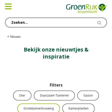
Ga
naar
content
Nieuws
Bekijk onze nieuwtjes &
inspiratie
Filters
Dier
Duurzaam Tuinieren
Gazon
Grotetuinverbouwing
Kamerplanten