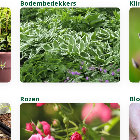
Bodembedekkers
Kl
Rozen
Bl