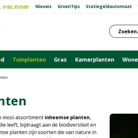
Nieuws
GroenTips
Statiegeldautomaat
0182 353505
od
Tuinplanten
Gras
Kamerplanten
Wone
nten
nten
n mooi assortiment
inheemse planten
,
ie leeft, bijdraagt aan de biodiversiteit en
eemse planten zijn soorten die van nature in