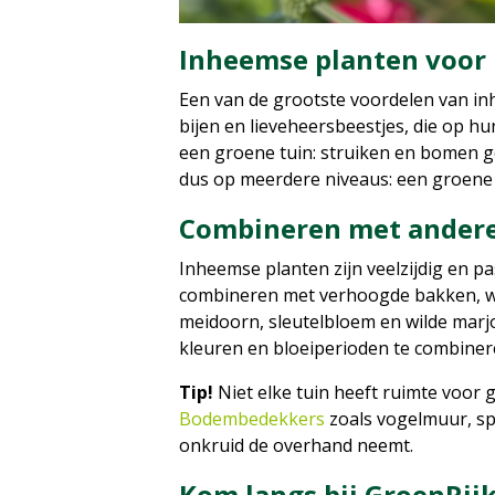
Inheemse planten voor 
Een van de grootste voordelen van in
bijen en lieveheersbeestjes, die op h
een groene tuin: struiken en bomen ge
dus op meerdere niveaus: een groene 
Combineren met andere
Inheemse planten zijn veelzijdig en pa
combineren met verhoogde bakken, wa
meidoorn, sleutelbloem en wilde marjo
kleuren en bloeiperioden te combineren
Tip!
Niet elke tuin heeft ruimte voor
Bodembedekkers
zoals vogelmuur, sp
onkruid de overhand neemt.
Kom langs bij GroenRij