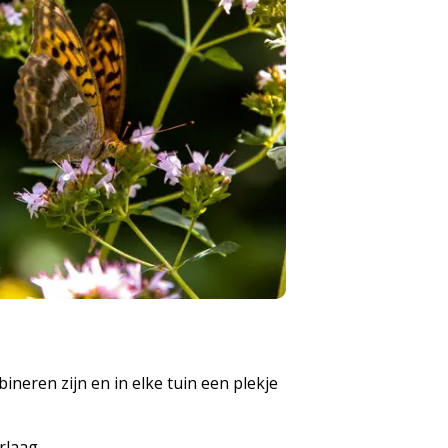
neren zijn en in elke tuin een plekje
rlaag