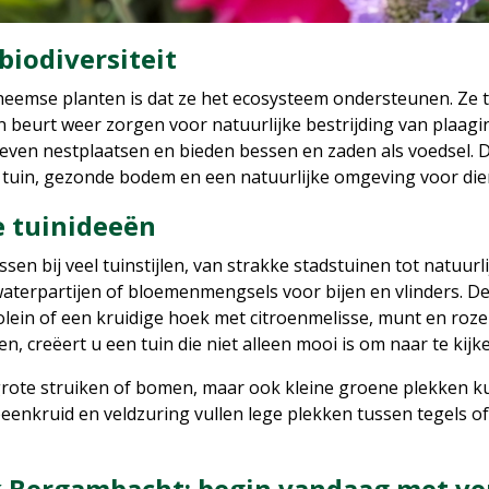
biodiversiteit
heemse planten is dat ze het ecosysteem ondersteunen. Ze t
un beurt weer zorgen voor natuurlijke bestrijding van plaagi
ven nestplaatsen en bieden bessen en zaden als voedsel. D
tuin, gezonde bodem en een natuurlijke omgeving voor die
 tuinideeën
ssen bij veel tuinstijlen, van strakke stadstuinen tot natuur
terpartijen of bloemenmengsels voor bijen en vlinders. De
lein of een kruidige hoek met citroenmelisse, munt en roze
, creëert u een tuin die niet alleen mooi is om naar te kijk
 grote struiken of bomen, maar ook kleine groene plekken k
eenkruid en veldzuring vullen lege plekken tussen tegels o
k Bergambacht: begin vandaag met v