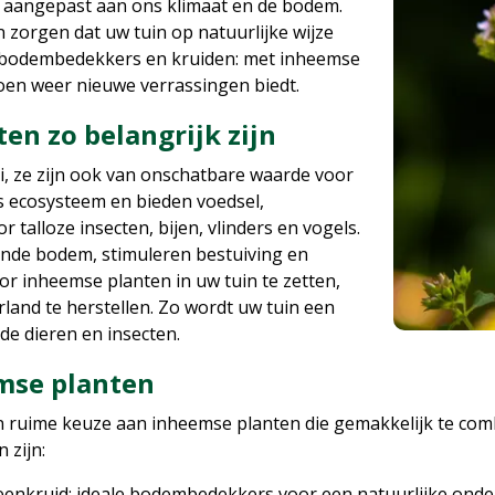
n aangepast aan ons klimaat en de bodem.
 zorgen dat uw tuin op natuurlijke wijze
ot bodembedekkers en kruiden: met inheemse
izoen weer nieuwe verrassingen biedt.
n zo belangrijk zijn
i, ze zijn ook van onschatbare waarde voor
s ecosysteem en bieden voedsel,
 talloze insecten, bijen, vlinders en vogels.
onde bodem, stimuleren bestuiving en
r inheemse planten in uw tuin te zetten,
erland te herstellen. Zo wordt uw tuin een
lde dieren en insecten.
mse planten
 ruime keuze aan inheemse planten die gemakkelijk te combi
 zijn:
eenkruid: ideale bodembedekkers voor een natuurlijke onde