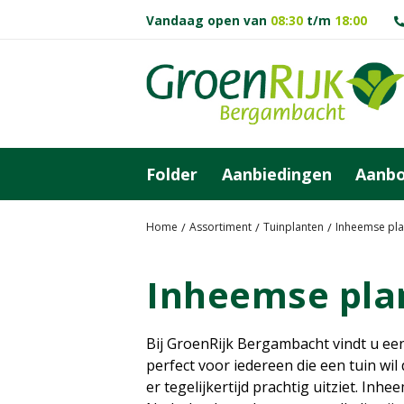
G
Vandaag open van
08:30
t/m
18:00
a
n
a
a
r
c
o
Folder
Aanbiedingen
Aanb
n
t
e
Home
Assortiment
Tuinplanten
Inheemse pla
n
t
Inheemse pla
Bij GroenRijk Bergambacht vindt u ee
perfect voor iedereen die een tuin wil d
er tegelijkertijd prachtig uitziet. Inh