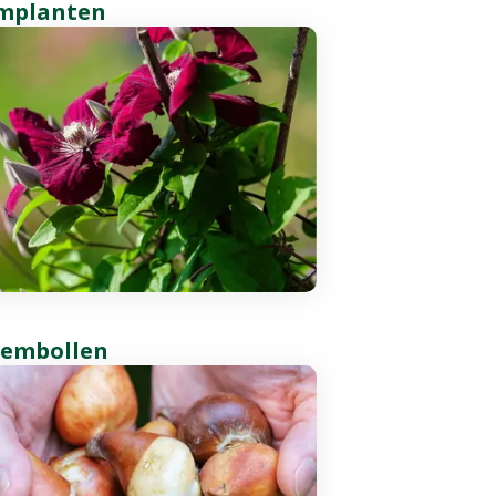
implanten
oembollen