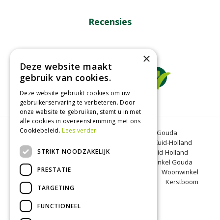
Recensies
×
Deze website maakt
gebruik van cookies.
Deze website gebruikt cookies om uw
gebruikerservaring te verbeteren. Door
onze website te gebruiken, stemt u in met
alle cookies in overeenstemming met ons
Cookiebeleid.
Lees verder
Tuincentrum Gouda
Tuinmeubelen Gouda
Dierenwinkel Bergambacht
Graszoden Zuid-Holland
STRIKT NOODZAKELIJK
Kinderboerderij Gouda
Tuincentrum Zuid-Holland
Oranjeband zaden
Honkoop
Dierenwinkel Gouda
PRESTATIE
BBQ Gouda
Tuinmeubelen Zuid-Holland
Woonwinkel
Zuid-Holland
Kinderboerderij Zuid-Holland
Kerstboom
TARGETING
Bergambacht
Kerst Gouda
FUNCTIONEEL