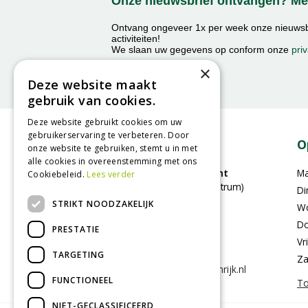
Onze nieuwsbrief ontvangen? Mel
Ontvang ongeveer 1x per week onze nieuwsbr
activiteiten!
We slaan uw gegevens op conform onze
priv
×
Deze website maakt
gebruik van cookies.
Deze website gebruikt cookies om uw
gebruikerservaring te verbeteren. Door
Contact
O
onze website te gebruiken, stemt u in met
alle cookies in overeenstemming met ons
GroenRijk Bergambacht
M
Cookiebeleid.
Lees verder
(voorheen Stouts tuincentrum)
Di
Benedenberg 21A
STRIKT NOODZAKELIJK
W
2861LC Bergambacht
Do
PRESTATIE
Vr
0182-353505
TARGETING
Za
info@bergambacht.groenrijk.nl
FUNCTIONEEL
To
NIET-GECLASSIFICEERD