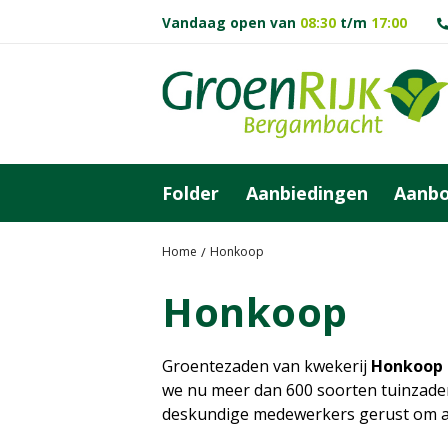
G
Vandaag open van
08:30
t/m
17:00
a
n
a
a
r
c
o
Folder
Aanbiedingen
Aanb
n
t
e
Home
Honkoop
n
Honkoop
t
Groentezaden van kwekerij
Honkoop
we nu meer dan 600 soorten tuinzaden.
deskundige medewerkers gerust om ad