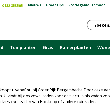
Nieuws
GroenTips
Statiegeldautomaat
0182 353505
od
Tuinplanten
Gras
Kamerplanten
Wone
koopt u vanaf nu bij GroenRijk Bergambacht. Door deze aa
 U vindt bij ons zowel zaden voor de siertuin als zaden vo
vies over zaden van Honkoop of andere tuinzaden.