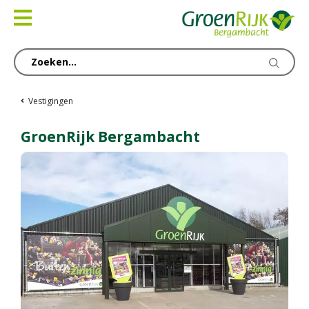
Ga
naar
content
Vestigingen
GroenRijk Bergambacht