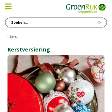
Ga
naar
content
Kerst
Kerstversiering