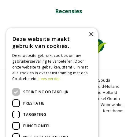
Recensies
×
Deze website maakt
gebruik van cookies.
Deze website gebruikt cookies om uw
gebruikerservaring te verbeteren. Door
onze website te gebruiken, stemt u in met
alle cookies in overeenstemming met ons
Cookiebeleid.
Lees verder
Tuincentrum Gouda
Tuinmeubelen Gouda
Dierenwinkel Bergambacht
Graszoden Zuid-Holland
STRIKT NOODZAKELIJK
Kinderboerderij Gouda
Tuincentrum Zuid-Holland
Oranjeband zaden
Honkoop
Dierenwinkel Gouda
PRESTATIE
BBQ Gouda
Tuinmeubelen Zuid-Holland
Woonwinkel
Zuid-Holland
Kinderboerderij Zuid-Holland
Kerstboom
TARGETING
Bergambacht
Kerst Gouda
FUNCTIONEEL