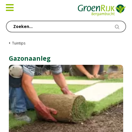
Ga
naar
content
Tuintips
Gazonaanleg