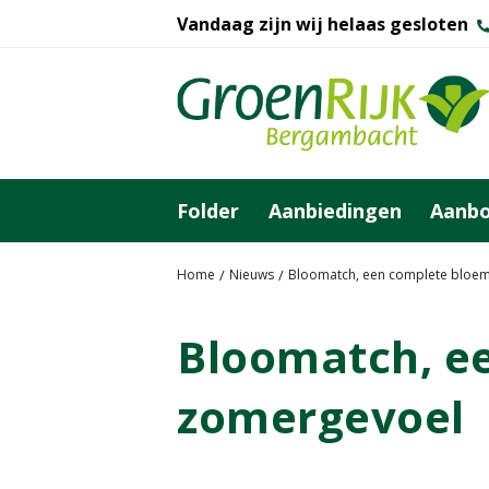
G
Vandaag zijn wij helaas gesloten
a
n
a
a
r
c
o
Folder
Aanbiedingen
Aanb
n
t
e
Home
Nieuws
Bloomatch, een complete bloe
n
t
Bloomatch, e
zomergevoel