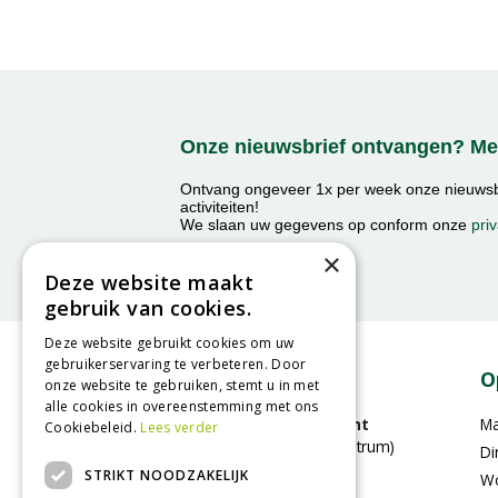
Onze nieuwsbrief ontvangen? Mel
Ontvang ongeveer 1x per week onze nieuwsbr
activiteiten!
We slaan uw gegevens op conform onze
priv
×
Deze website maakt
gebruik van cookies.
Deze website gebruikt cookies om uw
gebruikerservaring te verbeteren. Door
Contact
O
onze website te gebruiken, stemt u in met
alle cookies in overeenstemming met ons
GroenRijk Bergambacht
M
Cookiebeleid.
Lees verder
(voorheen Stouts tuincentrum)
Di
Benedenberg 21A
STRIKT NOODZAKELIJK
W