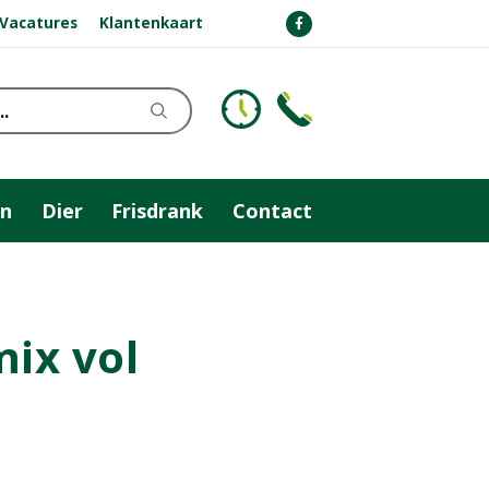
Vacatures
Klantenkaart
n
Dier
Frisdrank
Contact
ix vol