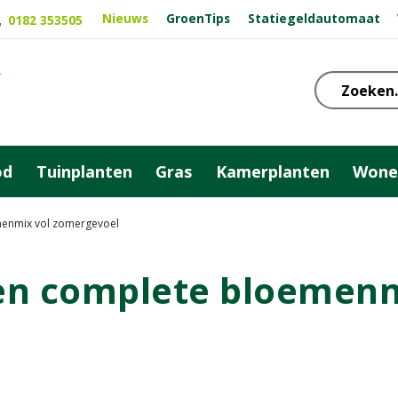
Nieuws
GroenTips
Statiegeldautomaat
0182 353505
od
Tuinplanten
Gras
Kamerplanten
Wone
menmix vol zomergevoel
en complete bloemenm