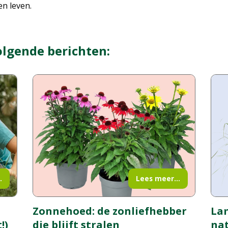
n leven.
olgende berichten:
.
Lees meer...
La
Zonnehoed: de zonliefhebber
!)
nat
die blijft stralen