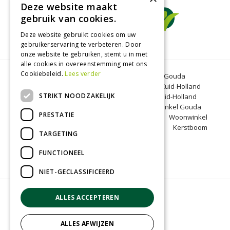
Deze website maakt
gebruik van cookies.
Deze website gebruikt cookies om uw
gebruikerservaring te verbeteren. Door
onze website te gebruiken, stemt u in met
alle cookies in overeenstemming met ons
Cookiebeleid.
Lees verder
Tuincentrum Gouda
Tuinmeubelen Gouda
Dierenwinkel Bergambacht
Graszoden Zuid-Holland
STRIKT NOODZAKELIJK
Kinderboerderij Gouda
Tuincentrum Zuid-Holland
Oranjeband zaden
Honkoop
Dierenwinkel Gouda
PRESTATIE
BBQ Gouda
Tuinmeubelen Zuid-Holland
Woonwinkel
Zuid-Holland
Kinderboerderij Zuid-Holland
Kerstboom
TARGETING
Bergambacht
Kerst Gouda
FUNCTIONEEL
NIET-GECLASSIFICEERD
© Groenrijk Bergambacht
ALLES ACCEPTEREN
Green Solutions
Tuincentrum Overzicht
ALLES AFWIJZEN