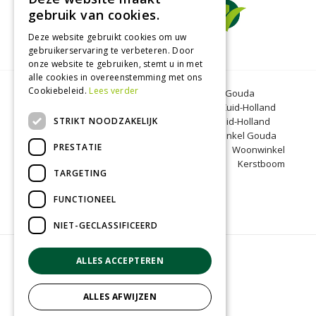
gebruik van cookies.
Deze website gebruikt cookies om uw
gebruikerservaring te verbeteren. Door
onze website te gebruiken, stemt u in met
alle cookies in overeenstemming met ons
Cookiebeleid.
Lees verder
Tuincentrum Gouda
Tuinmeubelen Gouda
Dierenwinkel Bergambacht
Graszoden Zuid-Holland
STRIKT NOODZAKELIJK
Kinderboerderij Gouda
Tuincentrum Zuid-Holland
Oranjeband zaden
Honkoop
Dierenwinkel Gouda
PRESTATIE
BBQ Gouda
Tuinmeubelen Zuid-Holland
Woonwinkel
Zuid-Holland
Kinderboerderij Zuid-Holland
Kerstboom
TARGETING
Bergambacht
Kerst Gouda
FUNCTIONEEL
NIET-GECLASSIFICEERD
© Groenrijk Bergambacht
ALLES ACCEPTEREN
Green Solutions
Tuincentrum Overzicht
ALLES AFWIJZEN
Privacy policy