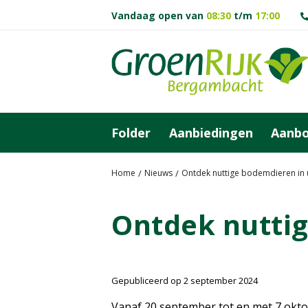
G
Vandaag open van
08:30
t/m
17:00
a
n
a
a
r
c
o
Folder
Aanbiedingen
Aanb
n
t
e
Home
Nieuws
Ontdek nuttige bodemdieren in 
n
t
Ontdek nuttig
Gepubliceerd op
2 september 2024
Vanaf 20 september tot en met 7 okto