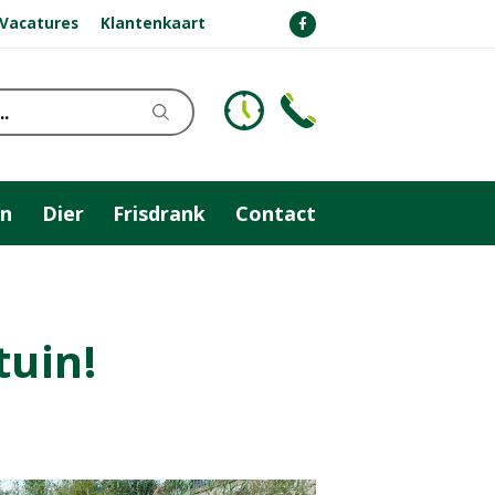
Vacatures
Klantenkaart
n
Dier
Frisdrank
Contact
tuin!