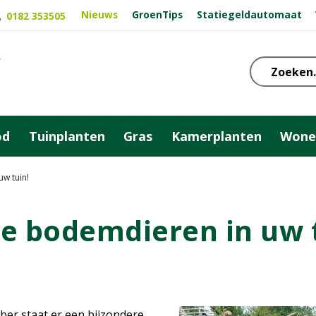
Nieuws
GroenTips
Statiegeldautomaat
0182 353505
od
Tuinplanten
Gras
Kamerplanten
Wone
uw tuin!
e bodemdieren in uw 
ber staat er een bijzondere