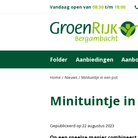
G
Vandaag open van
08:30
t/m
18:00
a
n
a
a
r
c
o
Folder
Aanbiedingen
Aanb
n
t
e
Home
Nieuws
Minituintje in een pot
n
t
Minituintje in
Gepubliceerd op
22 augustus 2023
Op een speelse manier combineert 