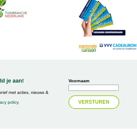
d je aan!
Voornaam
ief met acties, nieuws &
acy policy
.