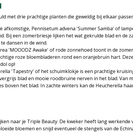
d
ld met drie prachtige planten die geweldig bij elkaar passen
zië afkomstige, Pennisetum advena 'Summer Samba' of lamp
. Bij een zomerbriesje lijken het wat gekrulde blad en de 
e dansen in de wind.
urea 'MOOODZ Awake' of rode zonnehoed toont in de zome
chtige roze bloembladeren rond een oranjebruin hart. Deze 
 dol op!
la 'Tapestry' of het schuimklokje is een prachtige kruisin
lvergrijs blad en mooie roodbruine nerven in het blad. Van mei
es boven het blad. In zachte winters kan de Heucherella ha
jken naar je Triple Beauty. De kweker heeft lang werkende
bloeide bloemen en snijd eventueel de stengels van de Echin