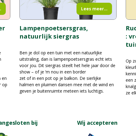
.
Lees meer...
er
Rud
Lampenpoetsersgras,
: v
natuurlijk siergras
tui
e
Ben je dol op een tuin met een natuurlijke
n
uitstraling, dan is lampenpoetsersgras echt iets
Op zo
voor jou. Dit siergras steelt het hele jaar door de
kleur
show – of je ‘m nou in een border
kenni
n en
zet of in een pot op je balkon. De sierlijke
een z
r op
halmen en pluimen dansen mee met de wind en
knalg
geven je buitenruimte meteen iets luchtigs.
ze el
angesloten bij
Wij accepteren