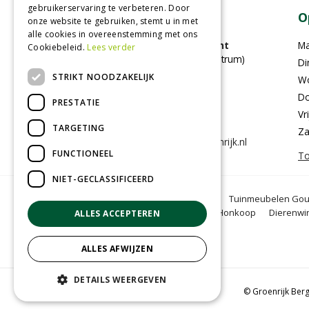
gebruikerservaring te verbeteren. Door
Contact
O
onze website te gebruiken, stemt u in met
alle cookies in overeenstemming met ons
GroenRijk Bergambacht
M
Cookiebeleid.
Lees verder
(voorheen Stouts tuincentrum)
Di
Benedenberg 21A
STRIKT NOODZAKELIJK
W
2861LC Bergambacht
Do
PRESTATIE
Vr
0182-353505
TARGETING
Za
info@bergambacht.groenrijk.nl
FUNCTIONEEL
To
NIET-GECLASSIFICEERD
Tuincentrum Gouda
Tuinmeubelen Go
Oranjeband zaden
Honkoop
Dierenwi
ALLES ACCEPTEREN
ALLES AFWIJZEN
DETAILS WEERGEVEN
© Groenrijk Be