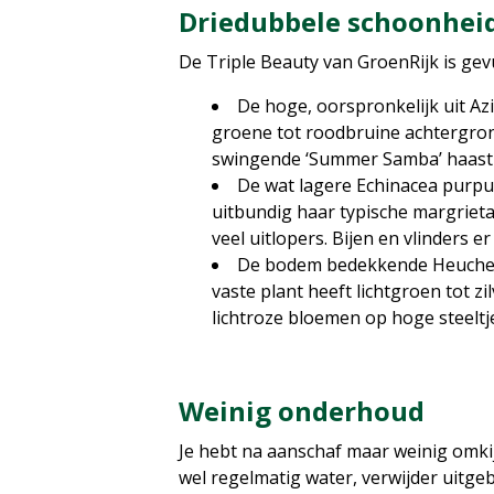
Driedubbele schoonhei
De Triple Beauty van GroenRijk is gevu
De hoge, oorspronkelijk uit A
groene tot roodbruine achtergrond
swingende ‘Summer Samba’ haast t
De wat lagere Echinacea purp
uitbundig haar typische margrieta
veel uitlopers. Bijen en vlinders er
De bodem bedekkende Heucherel
vaste plant heeft lichtgroen tot zi
lichtroze bloemen op hoge steeltj
Weinig onderhoud
Je hebt na aanschaf maar weinig omki
wel regelmatig water, verwijder uitge