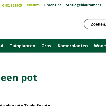
Nieuws
GroenTips
Statiegeldautomaat
0182 353505
od
Tuinplanten
Gras
Kamerplanten
Wone
 een pot
de elegante Triple Beauty