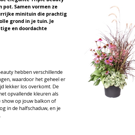
én pot. Samen vormen ze
rijke minituin die prachtig
lle grond in je tuin. Je
htige en doordachte
Beauty hebben verschillende
gen, waardoor het geheel er
ijd lekker los overkomt. De
met opvallende kleuren als
de show op jouw balkon of
 nog in de halfschaduw, en je
.