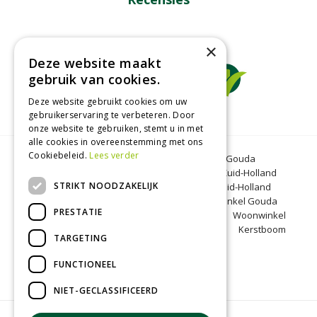
×
Deze website maakt
gebruik van cookies.
Deze website gebruikt cookies om uw
gebruikerservaring te verbeteren. Door
onze website te gebruiken, stemt u in met
alle cookies in overeenstemming met ons
Cookiebeleid.
Lees verder
Tuincentrum Gouda
Tuinmeubelen Gouda
Dierenwinkel Bergambacht
Graszoden Zuid-Holland
STRIKT NOODZAKELIJK
Kinderboerderij Gouda
Tuincentrum Zuid-Holland
Oranjeband zaden
Honkoop
Dierenwinkel Gouda
PRESTATIE
BBQ Gouda
Tuinmeubelen Zuid-Holland
Woonwinkel
Zuid-Holland
Kinderboerderij Zuid-Holland
Kerstboom
TARGETING
Bergambacht
Kerst Gouda
FUNCTIONEEL
NIET-GECLASSIFICEERD