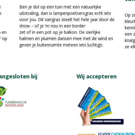
e
Ben je dol op een tuin met een natuurlijke
n
uitstraling, dan is lampenpoetsersgras echt iets
Op zo
voor jou. Dit siergras steelt het hele jaar door de
kleur
show – of je ‘m nou in een border
kenni
n en
zet of in een pot op je balkon. De sierlijke
een z
r op
halmen en pluimen dansen mee met de wind en
knalg
geven je buitenruimte meteen iets luchtigs.
ze el
angesloten bij
Wij accepteren