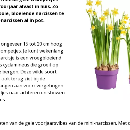
oorjaar alvast in huis. Zo
oie, bloeiende narcissen te
narcissen al in pot.
an ongeveer 15 tot 20 cm hoog
trompetjes. Je kunt wekenlang
narcisje is een vroegbloeiend
s cyclamineus die groeit op
 bergen. Deze wilde soort
 ook terug ziet bij de
 hangen aan voorovergebogen
adjes naar achteren en showen
es.
ieten van de gele voorjaarsvibes van de mini-narcissen. Met d