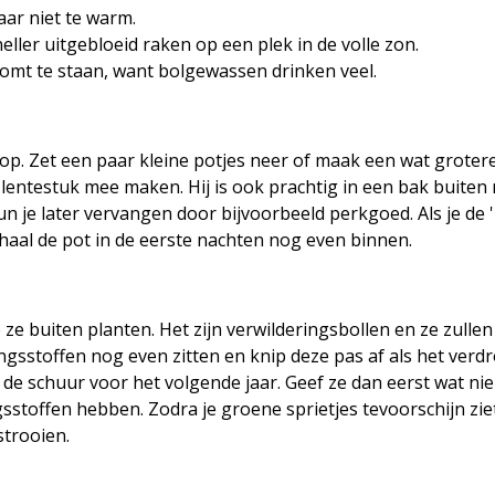
aar niet te warm.
ller uitgebloeid raken op een plek in de volle zon.
komt te staan, want bolgewassen drinken veel.
 op. Zet een paar kleine potjes neer of maak een wat grotere
 lentestuk mee maken. Hij is ook prachtig in een bak buite
n je later vervangen door bijvoorbeeld perkgoed. Als je de 'T
aal de pot in de eerste nachten nog even binnen.
je ze buiten planten. Het zijn verwilderingsbollen en ze zull
gsstoffen nog even zitten en knip deze pas af als het verdr
 de schuur voor het volgende jaar. Geef ze dan eerst wat nie
toffen hebben. Zodra je groene sprietjes tevoorschijn ziet k
strooien.