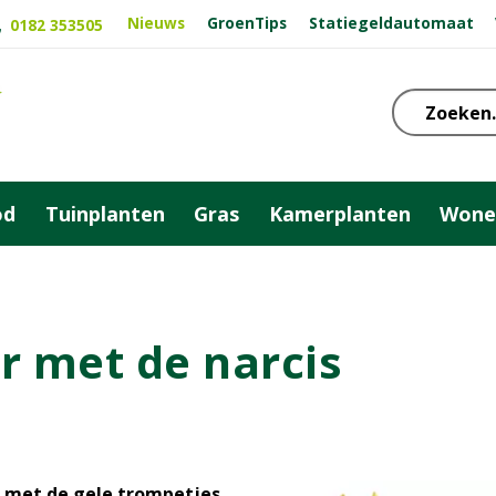
Nieuws
GroenTips
Statiegeldautomaat
0182 353505
od
Tuinplanten
Gras
Kamerplanten
Wone
r met de narcis
e met de gele trompetjes