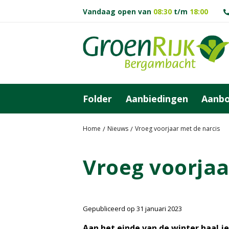
G
Vandaag open van
08:30
t/m
18:00
a
n
a
a
r
c
o
Folder
Aanbiedingen
Aanb
n
t
e
Home
Nieuws
Vroeg voorjaar met de narcis
n
t
Vroeg voorjaa
Gepubliceerd op
31 januari 2023
Aan het einde van de winter haal j