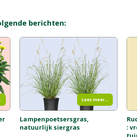
olgende berichten:
.
Lees meer...
er
Rud
Lampenpoetsersgras,
: v
natuurlijk siergras
tui