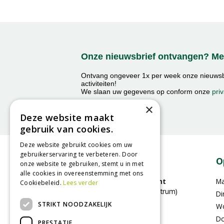
Onze nieuwsbrief ontvangen? Mel
Ontvang ongeveer 1x per week onze nieuwsbr
activiteiten!
We slaan uw gegevens op conform onze
priv
×
Deze website maakt
gebruik van cookies.
Deze website gebruikt cookies om uw
gebruikerservaring te verbeteren. Door
Contact
O
onze website te gebruiken, stemt u in met
alle cookies in overeenstemming met ons
GroenRijk Bergambacht
M
Cookiebeleid.
Lees verder
(voorheen Stouts tuincentrum)
Di
Benedenberg 21A
STRIKT NOODZAKELIJK
W
2861LC Bergambacht
Do
PRESTATIE