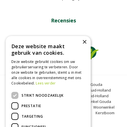
Recensies
×
Deze website maakt
gebruik van cookies.
Deze website gebruikt cookies om uw
gebruikerservaring te verbeteren. Door
onze website te gebruiken, stemt u in met
alle cookies in overeenstemming met ons
Cookiebeleid.
Lees verder
Tuincentrum Gouda
Tuinmeubelen Gouda
Dierenwinkel Bergambacht
Graszoden Zuid-Holland
STRIKT NOODZAKELIJK
Kinderboerderij Gouda
Tuincentrum Zuid-Holland
Oranjeband zaden
Honkoop
Dierenwinkel Gouda
PRESTATIE
BBQ Gouda
Tuinmeubelen Zuid-Holland
Woonwinkel
Zuid-Holland
Kinderboerderij Zuid-Holland
Kerstboom
TARGETING
Bergambacht
Kerst Gouda
FUNCTIONEEL