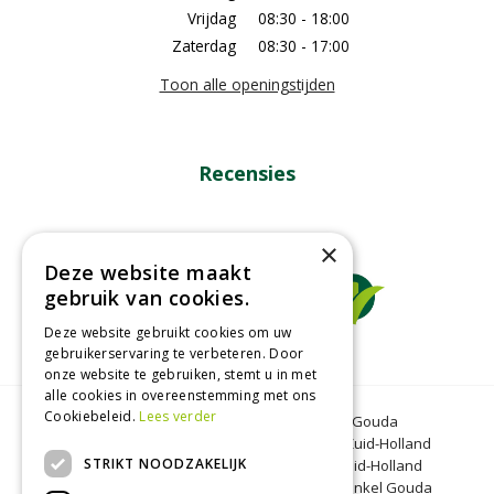
Vrijdag
08:30 - 18:00
Zaterdag
08:30 - 17:00
Toon alle openingstijden
Recensies
×
Deze website maakt
gebruik van cookies.
Deze website gebruikt cookies om uw
gebruikerservaring te verbeteren. Door
onze website te gebruiken, stemt u in met
alle cookies in overeenstemming met ons
Cookiebeleid.
Lees verder
Tuincentrum Gouda
Tuinmeubelen Gouda
Dierenwinkel Bergambacht
Graszoden Zuid-Holland
STRIKT NOODZAKELIJK
Kinderboerderij Gouda
Tuincentrum Zuid-Holland
Oranjeband zaden
Honkoop
Dierenwinkel Gouda