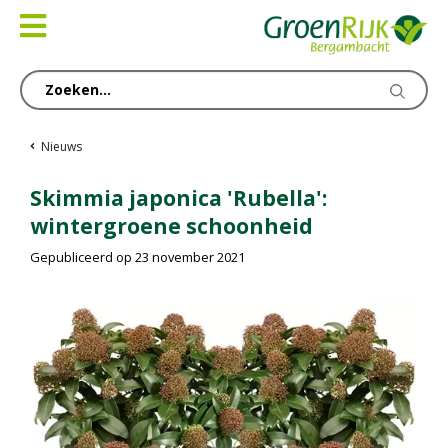
Ga
naar
content
Nieuws
Skimmia japonica 'Rubella':
wintergroene schoonheid
Gepubliceerd op
23 november 2021