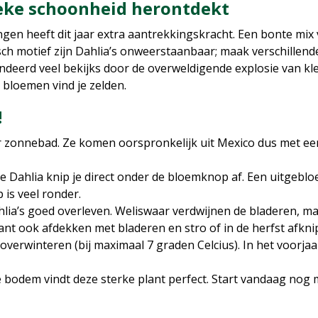
ieke schoonheid herontdekt
ngen heeft dit jaar extra aantrekkingskracht. Een bonte mix
sch motief zijn Dahlia’s onweerstaanbaar; maak verschillende
andeerd veel bekijks door de overweldigende explosie van kl
e bloemen vind je zelden.
!
r zonnebad. Ze komen oorspronkelijk uit Mexico dus met een
 Dahlia knip je direct onder de bloemknop af. Een uitgebloe
is veel ronder.
lia’s goed overleven. Weliswaar verdwijnen de bladeren, ma
lant ook afdekken met bladeren en stro of in de herfst afkn
j overwinteren (bij maximaal 7 graden Celcius). In het voorja
 bodem vindt deze sterke plant perfect. Start vandaag nog m