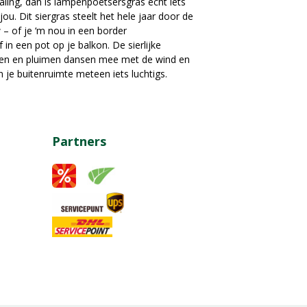
raling, dan is lampenpoetsersgras echt iets
jou. Dit siergras steelt het hele jaar door de
– of je ‘m nou in een border
f in een pot op je balkon. De sierlijke
en en pluimen dansen mee met de wind en
 je buitenruimte meteen iets luchtigs.
Partners