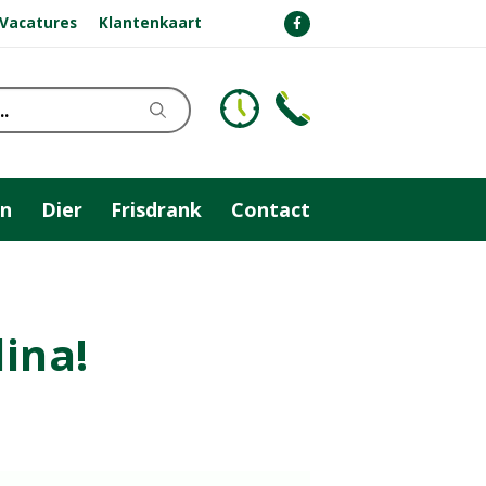
Vacatures
Klantenkaart
n
Dier
Frisdrank
Contact
ina!