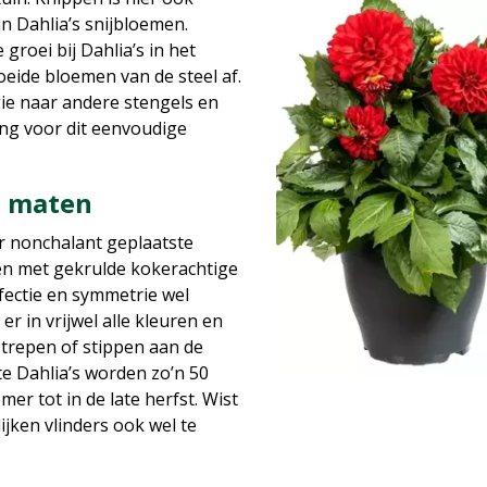
ijn Dahlia’s snijbloemen.
groei bij Dahlia’s in het
oeide bloemen van de steel af.
gie naar andere stengels en
ing voor dit eenvoudige
en maten
ar nonchalant geplaatste
en met gekrulde kokerachtige
rfectie en symmetrie wel
er in vrijwel alle kleuren en
strepen of stippen aan de
e Dahlia’s worden zo’n 50
er tot in de late herfst. Wist
lijken vlinders ook wel te