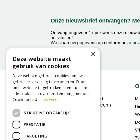
Onze nieuwsbrief ontvangen? Mel
Ontvang ongeveer 1x per week onze nieuwsbr
activiteiten!
We slaan uw gegevens op conform onze
priv
×
Deze website maakt
gebruik van cookies.
Deze website gebruikt cookies om uw
gebruikerservaring te verbeteren. Door
Contact
O
onze website te gebruiken, stemt u in met
alle cookies in overeenstemming met ons
GroenRijk Bergambacht
M
Cookiebeleid.
Lees verder
(voorheen Stouts tuincentrum)
Di
Benedenberg 21A
STRIKT NOODZAKELIJK
W
2861LC Bergambacht
Do
PRESTATIE
Vr
0182-353505
TARGETING
Za