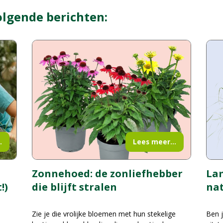
olgende berichten:
.
Lees meer...
La
Zonnehoed: de zonliefhebber
!)
nat
die blijft stralen
Ben j
Zie je die vrolijke bloemen met hun stekelige