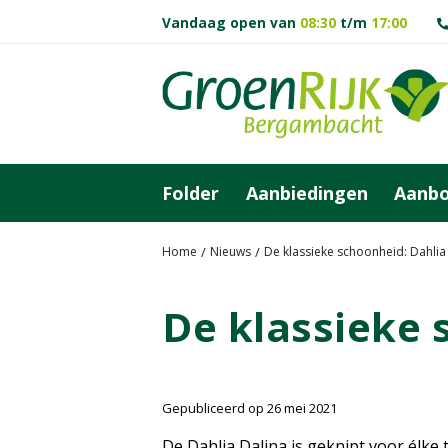
G
Vandaag open van
08:30
t/m
17:00
a
n
a
a
r
c
o
Folder
Aanbiedingen
Aanb
n
t
e
Home
Nieuws
De klassieke schoonheid: Dahlia 
n
t
De klassieke 
Gepubliceerd op
26 mei 2021
De Dahlia Dalina is geknipt voor élke 