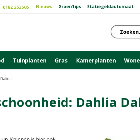
Nieuws
GroenTips
Statiegeldautomaat
0182 353505
od
Tuinplanten
Gras
Kamerplanten
Wone
Dalina!
schoonheid: Dahlia Dal
tuin. Knippen is hier ook