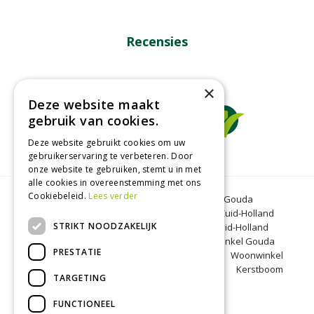
Recensies
×
Deze website maakt
gebruik van cookies.
Deze website gebruikt cookies om uw
gebruikerservaring te verbeteren. Door
onze website te gebruiken, stemt u in met
alle cookies in overeenstemming met ons
Cookiebeleid.
Lees verder
Tuincentrum Gouda
Tuinmeubelen Gouda
Dierenwinkel Bergambacht
Graszoden Zuid-Holland
STRIKT NOODZAKELIJK
Kinderboerderij Gouda
Tuincentrum Zuid-Holland
Oranjeband zaden
Honkoop
Dierenwinkel Gouda
PRESTATIE
BBQ Gouda
Tuinmeubelen Zuid-Holland
Woonwinkel
Zuid-Holland
Kinderboerderij Zuid-Holland
Kerstboom
TARGETING
Bergambacht
Kerst Gouda
FUNCTIONEEL