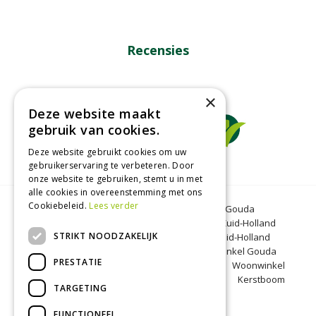
Recensies
×
Deze website maakt
gebruik van cookies.
Deze website gebruikt cookies om uw
gebruikerservaring te verbeteren. Door
onze website te gebruiken, stemt u in met
alle cookies in overeenstemming met ons
Cookiebeleid.
Lees verder
Tuincentrum Gouda
Tuinmeubelen Gouda
Dierenwinkel Bergambacht
Graszoden Zuid-Holland
STRIKT NOODZAKELIJK
Kinderboerderij Gouda
Tuincentrum Zuid-Holland
Oranjeband zaden
Honkoop
Dierenwinkel Gouda
PRESTATIE
BBQ Gouda
Tuinmeubelen Zuid-Holland
Woonwinkel
Zuid-Holland
Kinderboerderij Zuid-Holland
Kerstboom
TARGETING
Bergambacht
Kerst Gouda
FUNCTIONEEL