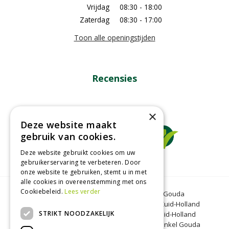
Vrijdag
08:30 - 18:00
Zaterdag
08:30 - 17:00
Toon alle openingstijden
Recensies
×
Deze website maakt
gebruik van cookies.
Deze website gebruikt cookies om uw
gebruikerservaring te verbeteren. Door
onze website te gebruiken, stemt u in met
alle cookies in overeenstemming met ons
Cookiebeleid.
Lees verder
Tuincentrum Gouda
Tuinmeubelen Gouda
Dierenwinkel Bergambacht
Graszoden Zuid-Holland
STRIKT NOODZAKELIJK
Kinderboerderij Gouda
Tuincentrum Zuid-Holland
Oranjeband zaden
Honkoop
Dierenwinkel Gouda