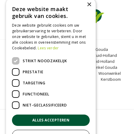
×
Deze website maakt
gebruik van cookies.
Deze website gebruikt cookies om uw
gebruikerservaring te verbeteren. Door
onze website te gebruiken, stemt u in met
alle cookies in overeenstemming met ons
Cookiebeleid.
Lees verder
Tuincentrum Gouda
Tuinmeubelen Gouda
Dierenwinkel Bergambacht
Graszoden Zuid-Holland
STRIKT NOODZAKELIJK
Kinderboerderij Gouda
Tuincentrum Zuid-Holland
Oranjeband zaden
Honkoop
Dierenwinkel Gouda
PRESTATIE
BBQ Gouda
Tuinmeubelen Zuid-Holland
Woonwinkel
Zuid-Holland
Kinderboerderij Zuid-Holland
Kerstboom
TARGETING
Bergambacht
Kerst Gouda
FUNCTIONEEL
NIET-GECLASSIFICEERD
© Groenrijk Bergambacht
ALLES ACCEPTEREN
Green Solutions
Tuincentrum Overzicht