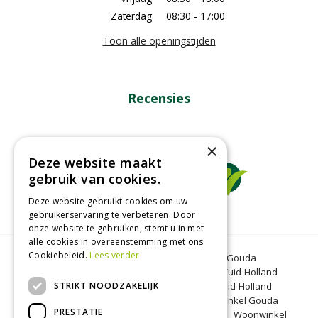
Zaterdag
08:30 - 17:00
Toon alle openingstijden
Recensies
×
Deze website maakt
gebruik van cookies.
Deze website gebruikt cookies om uw
gebruikerservaring te verbeteren. Door
onze website te gebruiken, stemt u in met
alle cookies in overeenstemming met ons
Cookiebeleid.
Lees verder
Tuincentrum Gouda
Tuinmeubelen Gouda
Dierenwinkel Bergambacht
Graszoden Zuid-Holland
STRIKT NOODZAKELIJK
Kinderboerderij Gouda
Tuincentrum Zuid-Holland
Oranjeband zaden
Honkoop
Dierenwinkel Gouda
PRESTATIE
BBQ Gouda
Tuinmeubelen Zuid-Holland
Woonwinkel