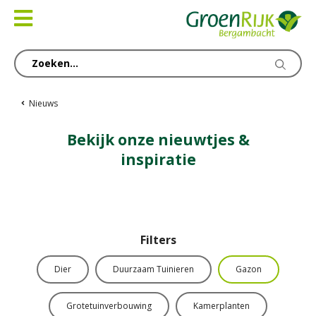
Ga
naar
content
Nieuws
Bekijk onze nieuwtjes &
inspiratie
Filters
Dier
Duurzaam Tuinieren
Gazon
Grotetuinverbouwing
Kamerplanten