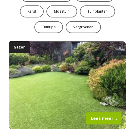
Kerst
Moestuin
Tuinplanten
Tuintips
Vergroenen
Gazon
Lees meer...