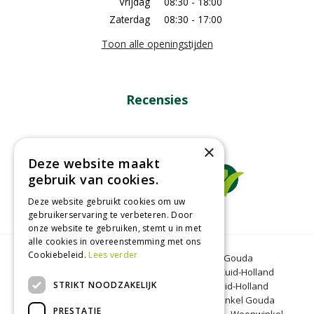
Vrijdag
08:30 - 18:00
Zaterdag
08:30 - 17:00
Toon alle openingstijden
Recensies
×
Deze website maakt
gebruik van cookies.
Deze website gebruikt cookies om uw
gebruikerservaring te verbeteren. Door
onze website te gebruiken, stemt u in met
alle cookies in overeenstemming met ons
Cookiebeleid.
Lees verder
Tuincentrum Gouda
Tuinmeubelen Gouda
Dierenwinkel Bergambacht
Graszoden Zuid-Holland
STRIKT NOODZAKELIJK
Kinderboerderij Gouda
Tuincentrum Zuid-Holland
Oranjeband zaden
Honkoop
Dierenwinkel Gouda
PRESTATIE
BBQ Gouda
Tuinmeubelen Zuid-Holland
Woonwinkel