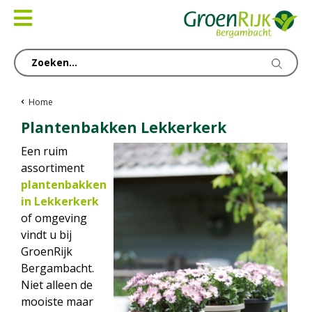
Ga
naar
content
Home
Plantenbakken Lekkerkerk
Een ruim
assortiment
plantenbakken
in Lekkerkerk
of omgeving
vindt u bij
GroenRijk
Bergambacht.
Niet alleen de
mooiste maar