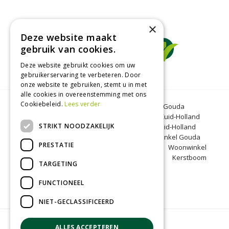
×
Deze website maakt
gebruik van cookies.
Deze website gebruikt cookies om uw
gebruikerservaring te verbeteren. Door
onze website te gebruiken, stemt u in met
alle cookies in overeenstemming met ons
Cookiebeleid.
Lees verder
Tuincentrum Gouda
Tuinmeubelen Gouda
Dierenwinkel Bergambacht
Graszoden Zuid-Holland
STRIKT NOODZAKELIJK
Kinderboerderij Gouda
Tuincentrum Zuid-Holland
Oranjeband zaden
Honkoop
Dierenwinkel Gouda
PRESTATIE
BBQ Gouda
Tuinmeubelen Zuid-Holland
Woonwinkel
Zuid-Holland
Kinderboerderij Zuid-Holland
Kerstboom
TARGETING
Bergambacht
Kerst Gouda
FUNCTIONEEL
NIET-GECLASSIFICEERD
© Groenrijk Bergambacht
ALLES ACCEPTEREN