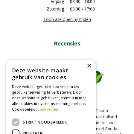
Vrijdag
08:30 - 18:00
Zaterdag
08:30 - 17:00
Toon alle openingstijden
Recensies
×
Deze website maakt
gebruik van cookies.
Deze website gebruikt cookies om uw
gebruikerservaring te verbeteren. Door
onze website te gebruiken, stemt u in met
alle cookies in overeenstemming met ons
Cookiebeleid.
Lees verder
Tuincentrum Gouda
Tuinmeubelen Gouda
Dierenwinkel Bergambacht
Graszoden Zuid-Holland
STRIKT NOODZAKELIJK
Kinderboerderij Gouda
Tuincentrum Zuid-Holland
Oranjeband zaden
Honkoop
Dierenwinkel Gouda
PRESTATIE