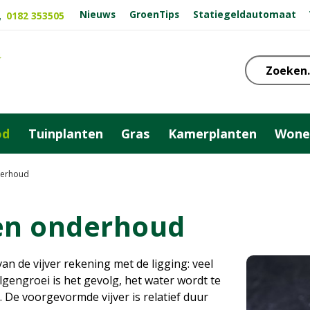
Nieuws
GroenTips
Statiegeldautomaat
0182 353505
od
Tuinplanten
Gras
Kamerplanten
Wone
derhoud
 en onderhoud
n de vijver rekening met de ligging: veel
algengroei is het gevolg, het water wordt te
 De voorgevormde vijver is relatief duur