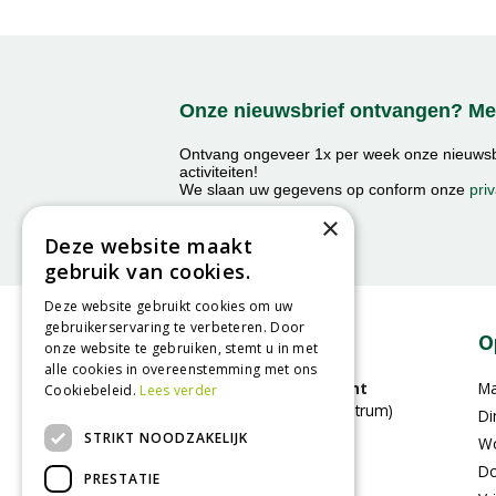
Onze nieuwsbrief ontvangen? Mel
Ontvang ongeveer 1x per week onze nieuwsbr
activiteiten!
We slaan uw gegevens op conform onze
priv
×
Deze website maakt
gebruik van cookies.
Deze website gebruikt cookies om uw
gebruikerservaring te verbeteren. Door
Contact
O
onze website te gebruiken, stemt u in met
alle cookies in overeenstemming met ons
GroenRijk Bergambacht
M
Cookiebeleid.
Lees verder
(voorheen Stouts tuincentrum)
Di
Benedenberg 21A
STRIKT NOODZAKELIJK
W
2861LC Bergambacht
Do
PRESTATIE