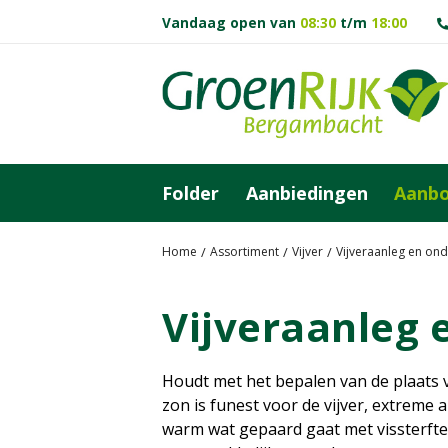
G
Vandaag open van
08:30
t/m
18:00
a
n
a
a
r
c
o
Folder
Aanbiedingen
Aanb
n
t
e
Home
Assortiment
Vijver
Vijveraanleg en on
n
t
Vijveraanleg
Houdt met het bepalen van de plaats va
zon is funest voor de vijver, extreme 
warm wat gepaard gaat met vissterfte.