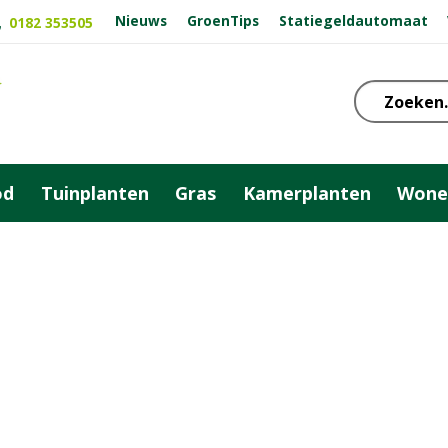
Nieuws
GroenTips
Statiegeldautomaat
0182 353505
od
Tuinplanten
Gras
Kamerplanten
Wone