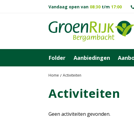
G
Vandaag open van
08:30
t/m
17:00
a
n
a
a
r
c
o
Folder
Aanbiedingen
Aanb
n
t
e
Home
Activiteiten
n
Activiteiten
t
Geen activiteiten gevonden.