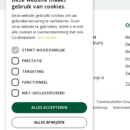
gebruik van cookies.
Deze website gebruikt cookies om uw
gebruikerservaring te verbeteren. Door
Contact
O
onze website te gebruiken, stemt u in met
alle cookies in overeenstemming met ons
GroenRijk Bergambacht
M
Cookiebeleid.
Lees verder
(voorheen Stouts tuincentrum)
Di
Benedenberg 21A
STRIKT NOODZAKELIJK
W
2861LC Bergambacht
Do
PRESTATIE
Vr
0182-353505
TARGETING
Za
info@bergambacht.groenrijk.nl
FUNCTIONEEL
To
NIET-GECLASSIFICEERD
Tuincentrum Gouda
Tuinmeubelen Go
Oranjeband zaden
Honkoop
Dierenwi
ALLES ACCEPTEREN
ALLES AFWIJZEN